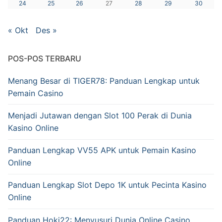
24
25
26
27
28
29
30
« Okt
Des »
POS-POS TERBARU
Menang Besar di TIGER78: Panduan Lengkap untuk
Pemain Casino
Menjadi Jutawan dengan Slot 100 Perak di Dunia
Kasino Online
Panduan Lengkap VV55 APK untuk Pemain Kasino
Online
Panduan Lengkap Slot Depo 1K untuk Pecinta Kasino
Online
Panduan Hoki22: Menyusuri Dunia Online Casino