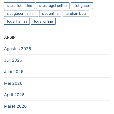
situs slot online
situs togel online
slot gacor
slot gacor hari ini
slot online
taruhan bola
togel hari ini
togel online
ARSIP
Agustus 2026
Juli 2026
Juni 2026
Mei 2026
April 2026
Maret 2026