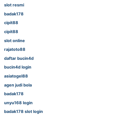
slot resmi
badak178
cipit88
cipit88
slot online
rajatoto88
daftar bucin4d
bucin4d login
asiatogel88
agen judi bola
badak178
unyu168 login
badak178 slot login