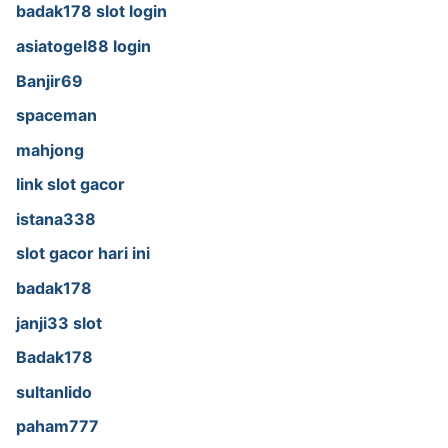
badak178 slot login
asiatogel88 login
Banjir69
spaceman
mahjong
link slot gacor
istana338
slot gacor hari ini
badak178
janji33 slot
Badak178
sultanlido
paham777