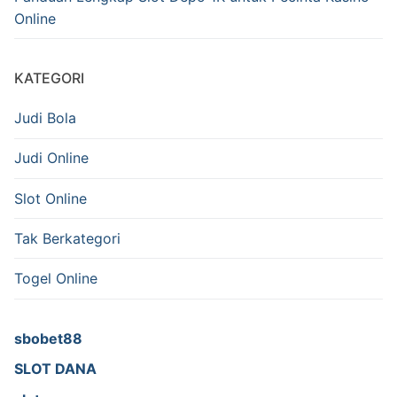
Online
KATEGORI
Judi Bola
Judi Online
Slot Online
Tak Berkategori
Togel Online
sbobet88
SLOT DANA