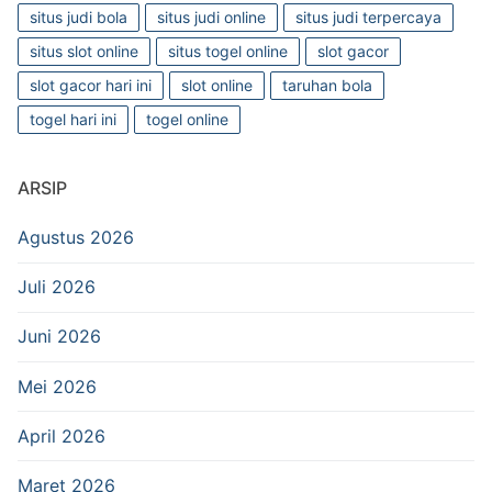
situs judi bola
situs judi online
situs judi terpercaya
situs slot online
situs togel online
slot gacor
slot gacor hari ini
slot online
taruhan bola
togel hari ini
togel online
ARSIP
Agustus 2026
Juli 2026
Juni 2026
Mei 2026
April 2026
Maret 2026