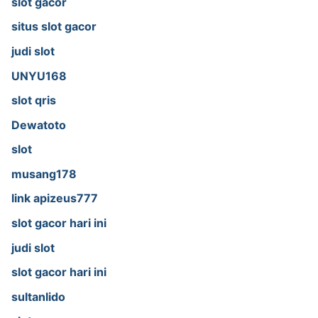
slot gacor
situs slot gacor
judi slot
UNYU168
slot qris
Dewatoto
slot
musang178
link apizeus777
slot gacor hari ini
judi slot
slot gacor hari ini
sultanlido