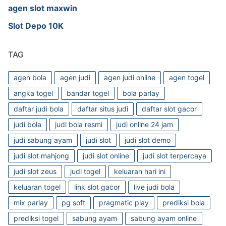
agen slot maxwin
Slot Depo 10K
TAG
agen bola
agen judi
agen judi online
agen togel
angka togel
bandar togel
bola parlay
daftar judi bola
daftar situs judi
daftar slot gacor
judi bola
judi bola resmi
judi online 24 jam
judi sabung ayam
judi slot
judi slot demo
judi slot mahjong
judi slot online
judi slot terpercaya
judi slot zeus
judi togel
keluaran hari ini
keluaran togel
link slot gacor
live judi bola
mix parlay
pg soft
pragmatic play
prediksi bola
prediksi togel
sabung ayam
sabung ayam online