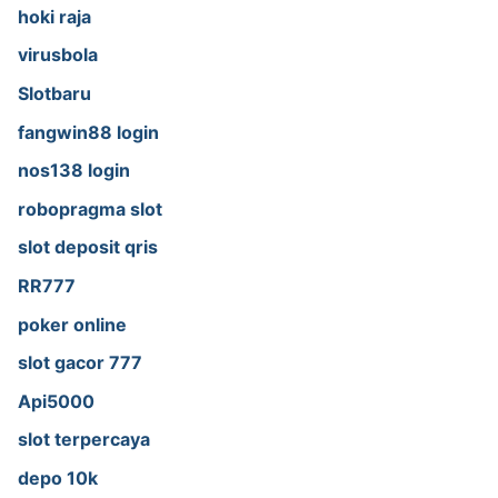
hoki raja
virusbola
Slotbaru
fangwin88 login
nos138 login
robopragma slot
slot deposit qris
RR777
poker online
slot gacor 777
Api5000
slot terpercaya
depo 10k