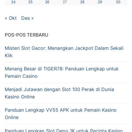
24
25
26
27
28
29
30
« Okt
Des »
POS-POS TERBARU
Misteri Slot Gacor: Menangkan Jackpot Dalam Sekali
Klik
Menang Besar di TIGER78: Panduan Lengkap untuk
Pemain Casino
Menjadi Jutawan dengan Slot 100 Perak di Dunia
Kasino Online
Panduan Lengkap VV55 APK untuk Pemain Kasino
Online
Panduan Lengkap Slot Depo 1K untuk Pecinta Kasino