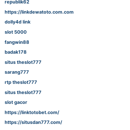
republik62
https://linkdewatoto.com.com
dolly4d link
slot 5000
fangwin88
badak178
situs theslot777
sarang777
rtp theslot777
situs theslot777
slot gacor
https://linktotobet.com/
https://situsdan777.com/