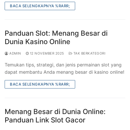
BACA SELENGKAPNYA %RARR;
Panduan Slot: Menang Besar di
Dunia Kasino Online
ADMIN
12 NOVEMBER 2025
TAK BERKATEGORI
Temukan tips, strategi, dan jenis permainan slot yang
dapat membantu Anda menang besar di kasino online!
BACA SELENGKAPNYA %RARR;
Menang Besar di Dunia Online:
Panduan Link Slot Gacor