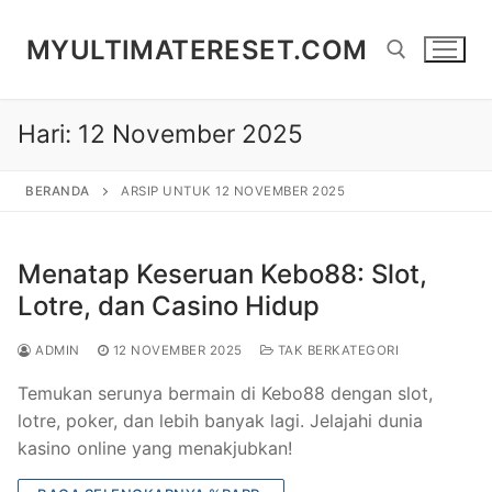
Lompat
ke
MYULTIMATERESET.COM
konten
Hari:
12 November 2025
Cari:
BERANDA
ARSIP UNTUK 12 NOVEMBER 2025
Menatap Keseruan Kebo88: Slot,
Lotre, dan Casino Hidup
ADMIN
12 NOVEMBER 2025
TAK BERKATEGORI
Temukan serunya bermain di Kebo88 dengan slot,
lotre, poker, dan lebih banyak lagi. Jelajahi dunia
kasino online yang menakjubkan!