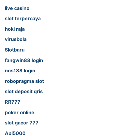
live casino
slot terpercaya
hoki raja
virusbola
Slotbaru
fangwin88 login
nos138 login
robopragma slot
slot deposit qris
RR777
poker online
slot gacor 777
Api5000