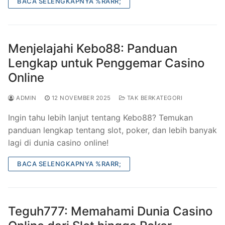
BACA SELENGKAPNYA %RARR;
Menjelajahi Kebo88: Panduan
Lengkap untuk Penggemar Casino
Online
ADMIN
12 NOVEMBER 2025
TAK BERKATEGORI
Ingin tahu lebih lanjut tentang Kebo88? Temukan
panduan lengkap tentang slot, poker, dan lebih banyak
lagi di dunia casino online!
BACA SELENGKAPNYA %RARR;
Teguh777: Memahami Dunia Casino