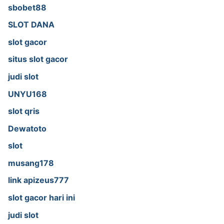
sbobet88
SLOT DANA
slot gacor
situs slot gacor
judi slot
UNYU168
slot qris
Dewatoto
slot
musang178
link apizeus777
slot gacor hari ini
judi slot