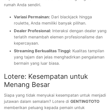
rumah Anda sendiri.
Variasi Permainan:
Dari blackjack hingga
roulette, Anda memiliki banyak pilihan.
Dealer Profesional:
Interaksi dengan dealer yang
terlatih menambah elemen profesionalisme dan
kepercayaan.
Streaming Berkualitas Tinggi:
Kualitas tampilan
yang tajam dan jelas menghadirkan pengalaman
bermain yang luar biasa.
Lotere: Kesempatan untuk
Menang Besar
Siapa yang tidak menyukai kesempatan untuk menjadi
jutawan dalam semalam? Lotere di
GENTINGTOTO
memberikan peluang kepada pemain untuk