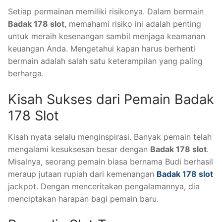
Setiap permainan memiliki risikonya. Dalam bermain
Badak 178 slot
, memahami risiko ini adalah penting
untuk meraih kesenangan sambil menjaga keamanan
keuangan Anda. Mengetahui kapan harus berhenti
bermain adalah salah satu keterampilan yang paling
berharga.
Kisah Sukses dari Pemain Badak
178 Slot
Kisah nyata selalu menginspirasi. Banyak pemain telah
mengalami kesuksesan besar dengan
Badak 178 slot
.
Misalnya, seorang pemain biasa bernama Budi berhasil
meraup jutaan rupiah dari kemenangan
Badak 178 slot
jackpot. Dengan menceritakan pengalamannya, dia
menciptakan harapan bagi pemain baru.