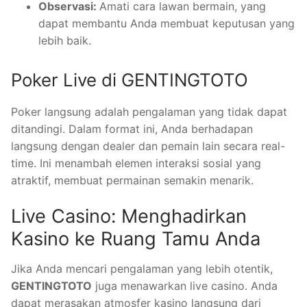
Observasi:
Amati cara lawan bermain, yang
dapat membantu Anda membuat keputusan yang
lebih baik.
Poker Live di GENTINGTOTO
Poker langsung adalah pengalaman yang tidak dapat
ditandingi. Dalam format ini, Anda berhadapan
langsung dengan dealer dan pemain lain secara real-
time. Ini menambah elemen interaksi sosial yang
atraktif, membuat permainan semakin menarik.
Live Casino: Menghadirkan
Kasino ke Ruang Tamu Anda
Jika Anda mencari pengalaman yang lebih otentik,
GENTINGTOTO
juga menawarkan live casino. Anda
dapat merasakan atmosfer kasino langsung dari