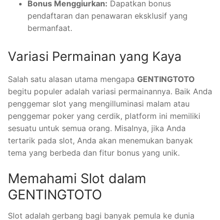
Bonus Menggiurkan:
Dapatkan bonus
pendaftaran dan penawaran eksklusif yang
bermanfaat.
Variasi Permainan yang Kaya
Salah satu alasan utama mengapa
GENTINGTOTO
begitu populer adalah variasi permainannya. Baik Anda
penggemar slot yang mengilluminasi malam atau
penggemar poker yang cerdik, platform ini memiliki
sesuatu untuk semua orang. Misalnya, jika Anda
tertarik pada slot, Anda akan menemukan banyak
tema yang berbeda dan fitur bonus yang unik.
Memahami Slot dalam
GENTINGTOTO
Slot adalah gerbang bagi banyak pemula ke dunia