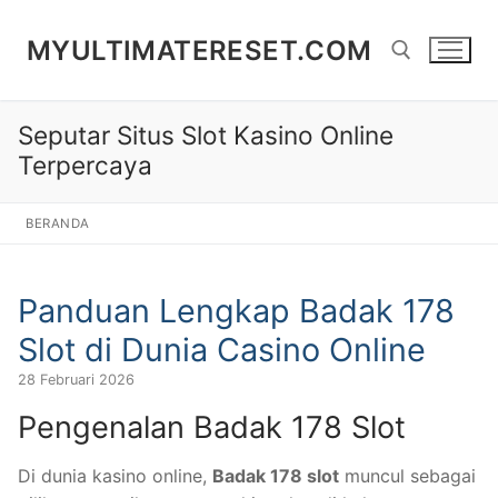
Lompat
ke
MYULTIMATERESET.COM
konten
Seputar Situs Slot Kasino Online
Cari:
Terpercaya
BERANDA
Panduan Lengkap Badak 178
Slot di Dunia Casino Online
28 Februari 2026
Pengenalan Badak 178 Slot
Di dunia kasino online,
Badak 178 slot
muncul sebagai