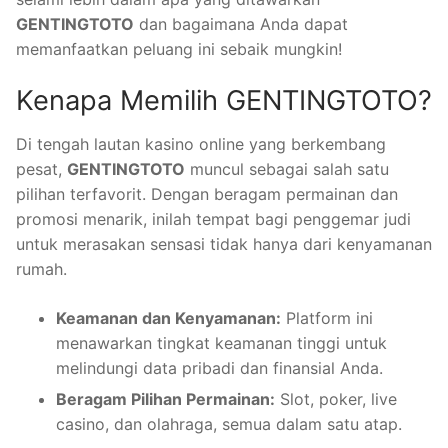
GENTINGTOTO
dan bagaimana Anda dapat
memanfaatkan peluang ini sebaik mungkin!
Kenapa Memilih GENTINGTOTO?
Di tengah lautan kasino online yang berkembang
pesat,
GENTINGTOTO
muncul sebagai salah satu
pilihan terfavorit. Dengan beragam permainan dan
promosi menarik, inilah tempat bagi penggemar judi
untuk merasakan sensasi tidak hanya dari kenyamanan
rumah.
Keamanan dan Kenyamanan:
Platform ini
menawarkan tingkat keamanan tinggi untuk
melindungi data pribadi dan finansial Anda.
Beragam Pilihan Permainan:
Slot, poker, live
casino, dan olahraga, semua dalam satu atap.