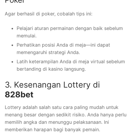
Agar berhasil di poker, cobalah tips ini:
Pelajari aturan permainan dengan baik sebelum
memulai.
Perhatikan posisi Anda di meja—ini dapat
memengaruhi strategi Anda.
Latih keterampilan Anda di meja virtual sebelum
bertanding di kasino langsung.
3. Kesenangan Lottery di
828bet
Lottery adalah salah satu cara paling mudah untuk
menang besar dengan sedikit risiko. Anda hanya perlu
memilih angka dan menunggu pelaksanaan. Ini
memberikan harapan bagi banyak pemain.