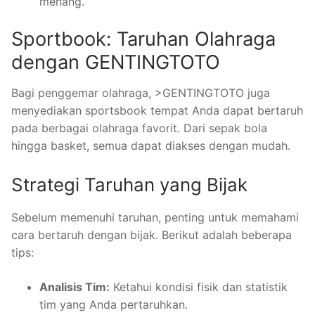
menang.
Sportbook: Taruhan Olahraga
dengan GENTINGTOTO
Bagi penggemar olahraga, >GENTINGTOTO juga
menyediakan sportsbook tempat Anda dapat bertaruh
pada berbagai olahraga favorit. Dari sepak bola
hingga basket, semua dapat diakses dengan mudah.
Strategi Taruhan yang Bijak
Sebelum memenuhi taruhan, penting untuk memahami
cara bertaruh dengan bijak. Berikut adalah beberapa
tips:
Analisis Tim:
Ketahui kondisi fisik dan statistik
tim yang Anda pertaruhkan.