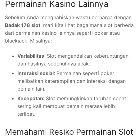
Permainan Kasino Lainnya
Sebelum Anda menghabiskan waktu berharga dengan
Badak 178 slot
, mari kita lihat bagaimana slot berbeda
dari permainan kasino lainnya seperti poker atau
blackjack. Misalnya:
Variabilitas
: Slot mengandalkan keberuntungan,
dan hasilnya sepenuhnya acak.
Interaksi sosial
: Permainan seperti poker
melibatkan keterampilan dan interaksi dengan
pemain lain.
Kecepatan
: Slot memungkinkan taruhan cepat,
sering kali membuat pemain merasa lebih
terlibat.
Memahami Resiko Permainan Slot