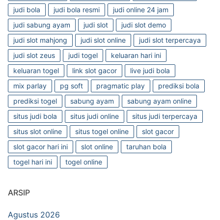
judi bola
judi bola resmi
judi online 24 jam
judi sabung ayam
judi slot
judi slot demo
judi slot mahjong
judi slot online
judi slot terpercaya
judi slot zeus
judi togel
keluaran hari ini
keluaran togel
link slot gacor
live judi bola
mix parlay
pg soft
pragmatic play
prediksi bola
prediksi togel
sabung ayam
sabung ayam online
situs judi bola
situs judi online
situs judi terpercaya
situs slot online
situs togel online
slot gacor
slot gacor hari ini
slot online
taruhan bola
togel hari ini
togel online
ARSIP
Agustus 2026