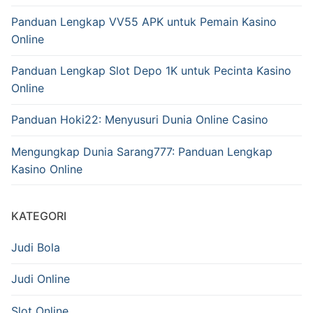
Panduan Lengkap VV55 APK untuk Pemain Kasino
Online
Panduan Lengkap Slot Depo 1K untuk Pecinta Kasino
Online
Panduan Hoki22: Menyusuri Dunia Online Casino
Mengungkap Dunia Sarang777: Panduan Lengkap
Kasino Online
KATEGORI
Judi Bola
Judi Online
Slot Online