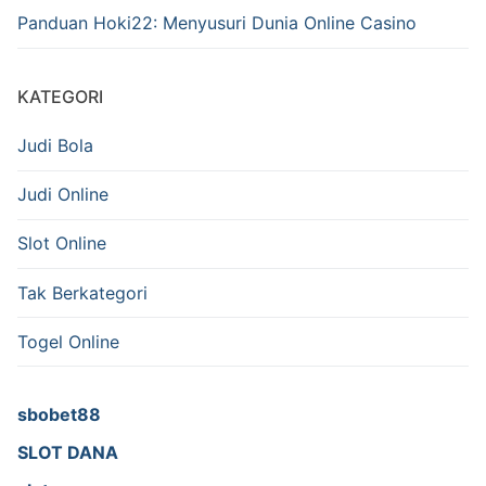
Panduan Hoki22: Menyusuri Dunia Online Casino
KATEGORI
Judi Bola
Judi Online
Slot Online
Tak Berkategori
Togel Online
sbobet88
SLOT DANA