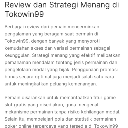
Review dan Strategi Menang di
Tokowin99
Berbagai review dari pemain mencerminkan
pengalaman yang beragam saat bermain di
Tokowin99, dengan banyak yang menyoroti
kemudahan akses dan variasi permainan sebagai
keunggulan. Strategi menang yang efektif melibatkan
pemahaman mendalam tentang jenis permainan dan
pengelolaan modal yang bijak. Penggunaan promosi
bonus secara optimal juga menjadi salah satu cara
untuk meningkatkan peluang kemenangan.
Pemain disarankan untuk memanfaatkan fitur game
slot gratis yang disediakan, guna mengenal
mekanisme permainan tanpa risiko kehilangan modal.
Selain itu, mempelajari pola dan statistik permainan
poker online terpercaya yang tersedia di Tokowin99