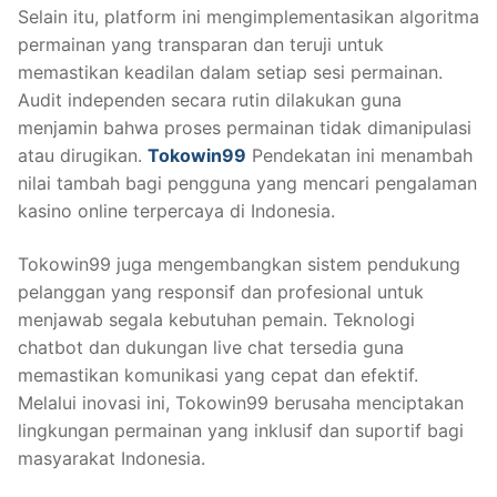
Selain itu, platform ini mengimplementasikan algoritma
permainan yang transparan dan teruji untuk
memastikan keadilan dalam setiap sesi permainan.
Audit independen secara rutin dilakukan guna
menjamin bahwa proses permainan tidak dimanipulasi
atau dirugikan.
Tokowin99
Pendekatan ini menambah
nilai tambah bagi pengguna yang mencari pengalaman
kasino online terpercaya di Indonesia.
Tokowin99 juga mengembangkan sistem pendukung
pelanggan yang responsif dan profesional untuk
menjawab segala kebutuhan pemain. Teknologi
chatbot dan dukungan live chat tersedia guna
memastikan komunikasi yang cepat dan efektif.
Melalui inovasi ini, Tokowin99 berusaha menciptakan
lingkungan permainan yang inklusif dan suportif bagi
masyarakat Indonesia.