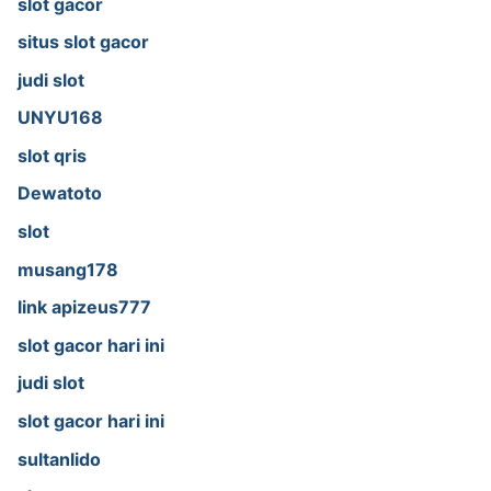
slot gacor
situs slot gacor
judi slot
UNYU168
slot qris
Dewatoto
slot
musang178
link apizeus777
slot gacor hari ini
judi slot
slot gacor hari ini
sultanlido