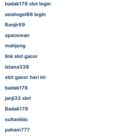
badak178 slot login
asiatogel88 login
Banjir69
spaceman
mahjong
link slot gacor
istana338
slot gacor hari ini
badak178
janji33 slot
Badak178
sultanlido
paham777