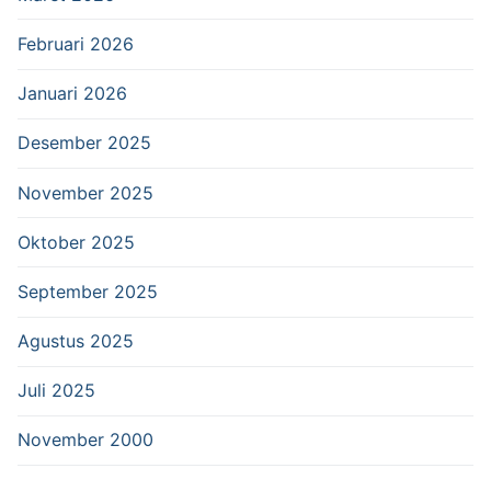
Februari 2026
Januari 2026
Desember 2025
November 2025
Oktober 2025
September 2025
Agustus 2025
Juli 2025
November 2000