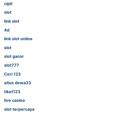
cipit
slot
link slot
4d
link slot online
slot
slot gacor
slot777
Ceri 123
situs dewa33
tiket123
live casino
slot terpercaya