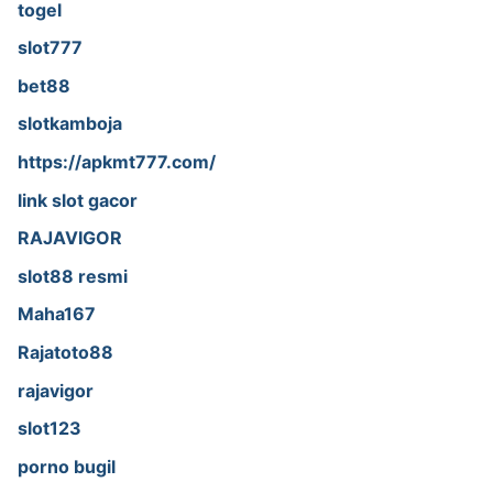
togel
slot777
bet88
slotkamboja
https://apkmt777.com/
link slot gacor
RAJAVIGOR
slot88 resmi
Maha167
Rajatoto88
rajavigor
slot123
porno bugil