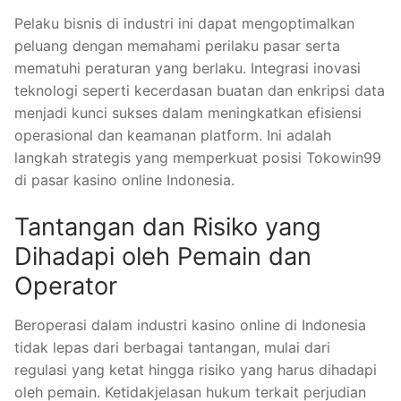
Pelaku bisnis di industri ini dapat mengoptimalkan
peluang dengan memahami perilaku pasar serta
mematuhi peraturan yang berlaku. Integrasi inovasi
teknologi seperti kecerdasan buatan dan enkripsi data
menjadi kunci sukses dalam meningkatkan efisiensi
operasional dan keamanan platform. Ini adalah
langkah strategis yang memperkuat posisi Tokowin99
di pasar kasino online Indonesia.
Tantangan dan Risiko yang
Dihadapi oleh Pemain dan
Operator
Beroperasi dalam industri kasino online di Indonesia
tidak lepas dari berbagai tantangan, mulai dari
regulasi yang ketat hingga risiko yang harus dihadapi
oleh pemain. Ketidakjelasan hukum terkait perjudian