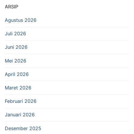
ARSIP
Agustus 2026
Juli 2026
Juni 2026
Mei 2026
April 2026
Maret 2026
Februari 2026
Januari 2026
Desember 2025