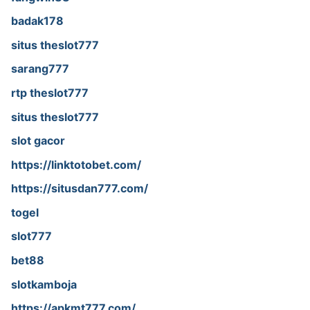
badak178
situs theslot777
sarang777
rtp theslot777
situs theslot777
slot gacor
https://linktotobet.com/
https://situsdan777.com/
togel
slot777
bet88
slotkamboja
https://apkmt777.com/