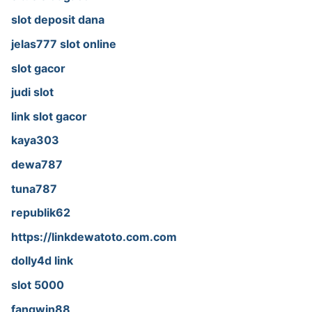
slot deposit dana
jelas777 slot online
slot gacor
judi slot
link slot gacor
kaya303
dewa787
tuna787
republik62
https://linkdewatoto.com.com
dolly4d link
slot 5000
fangwin88