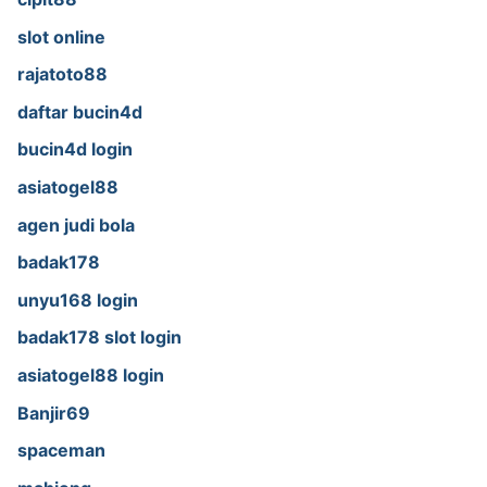
slot online
rajatoto88
daftar bucin4d
bucin4d login
asiatogel88
agen judi bola
badak178
unyu168 login
badak178 slot login
asiatogel88 login
Banjir69
spaceman