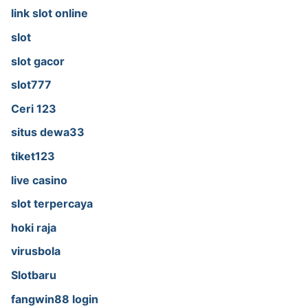
link slot online
slot
slot gacor
slot777
Ceri 123
situs dewa33
tiket123
live casino
slot terpercaya
hoki raja
virusbola
Slotbaru
fangwin88 login