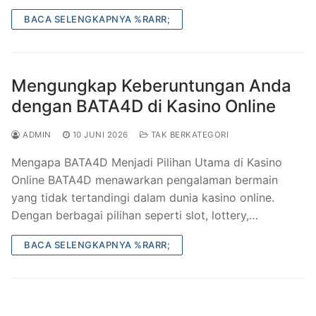
BACA SELENGKAPNYA %RARR;
Mengungkap Keberuntungan Anda
dengan BATA4D di Kasino Online
ADMIN
10 JUNI 2026
TAK BERKATEGORI
Mengapa BATA4D Menjadi Pilihan Utama di Kasino
Online BATA4D menawarkan pengalaman bermain
yang tidak tertandingi dalam dunia kasino online.
Dengan berbagai pilihan seperti slot, lottery,…
BACA SELENGKAPNYA %RARR;