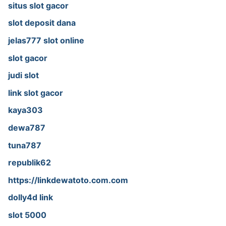
situs slot gacor
slot deposit dana
jelas777 slot online
slot gacor
judi slot
link slot gacor
kaya303
dewa787
tuna787
republik62
https://linkdewatoto.com.com
dolly4d link
slot 5000