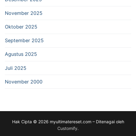
November 2025
Oktober 2025
September 2025
Agustus 2025
Juli 2025
November 2000
Hak Cipta © 2026 myultimatereset.com – Ditenagai oleh
Customify
.