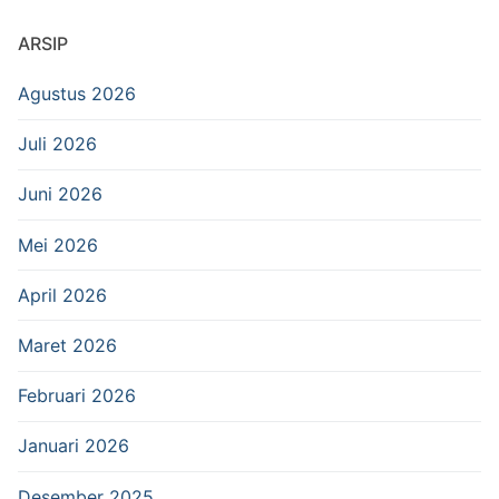
ARSIP
Agustus 2026
Juli 2026
Juni 2026
Mei 2026
April 2026
Maret 2026
Februari 2026
Januari 2026
Desember 2025