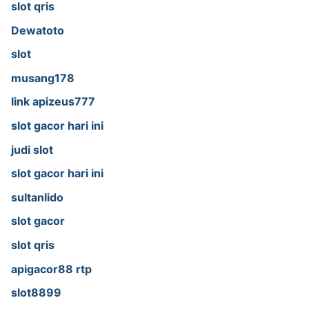
slot qris
Dewatoto
slot
musang178
link apizeus777
slot gacor hari ini
judi slot
slot gacor hari ini
sultanlido
slot gacor
slot qris
apigacor88 rtp
slot8899