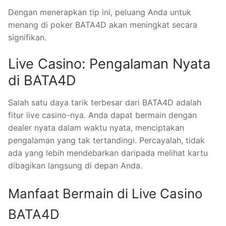
Dengan menerapkan tip ini, peluang Anda untuk
menang di poker BATA4D akan meningkat secara
signifikan.
Live Casino: Pengalaman Nyata
di BATA4D
Salah satu daya tarik terbesar dari BATA4D adalah
fitur live casino-nya. Anda dapat bermain dengan
dealer nyata dalam waktu nyata, menciptakan
pengalaman yang tak tertandingi. Percayalah, tidak
ada yang lebih mendebarkan daripada melihat kartu
dibagikan langsung di depan Anda.
Manfaat Bermain di Live Casino
BATA4D