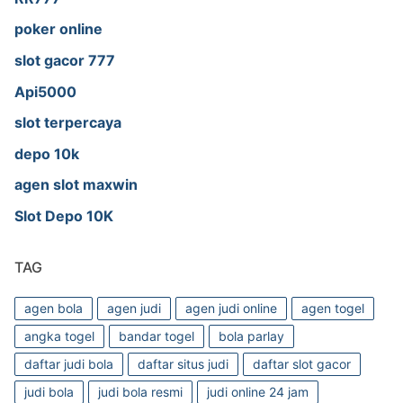
poker online
slot gacor 777
Api5000
slot terpercaya
depo 10k
agen slot maxwin
Slot Depo 10K
TAG
agen bola
agen judi
agen judi online
agen togel
angka togel
bandar togel
bola parlay
daftar judi bola
daftar situs judi
daftar slot gacor
judi bola
judi bola resmi
judi online 24 jam