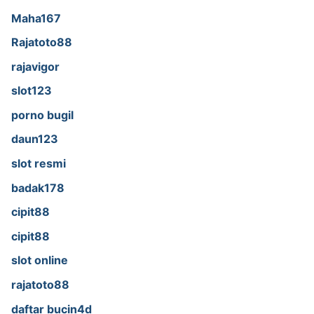
Maha167
Rajatoto88
rajavigor
slot123
porno bugil
daun123
slot resmi
badak178
cipit88
cipit88
slot online
rajatoto88
daftar bucin4d