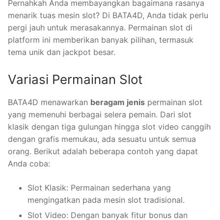
Pernahkah Anda membayangkan bagaimana rasanya
menarik tuas mesin slot? Di BATA4D, Anda tidak perlu
pergi jauh untuk merasakannya. Permainan slot di
platform ini memberikan banyak pilihan, termasuk
tema unik dan jackpot besar.
Variasi Permainan Slot
BATA4D menawarkan
beragam jenis
permainan slot
yang memenuhi berbagai selera pemain. Dari slot
klasik dengan tiga gulungan hingga slot video canggih
dengan grafis memukau, ada sesuatu untuk semua
orang. Berikut adalah beberapa contoh yang dapat
Anda coba:
Slot Klasik: Permainan sederhana yang
mengingatkan pada mesin slot tradisional.
Slot Video: Dengan banyak fitur bonus dan