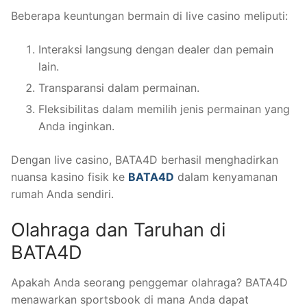
Beberapa keuntungan bermain di live casino meliputi:
Interaksi langsung dengan dealer dan pemain
lain.
Transparansi dalam permainan.
Fleksibilitas dalam memilih jenis permainan yang
Anda inginkan.
Dengan live casino, BATA4D berhasil menghadirkan
nuansa kasino fisik ke
BATA4D
dalam kenyamanan
rumah Anda sendiri.
Olahraga dan Taruhan di
BATA4D
Apakah Anda seorang penggemar olahraga? BATA4D
menawarkan sportsbook di mana Anda dapat