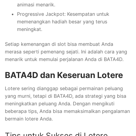
animasi menarik.
Progressive Jackpot: Kesempatan untuk
memenangkan hadiah besar yang terus
meningkat.
Setiap kemenangan di slot bisa membuat Anda
merasa seperti pemenang sejati. Ini adalah cara yang
menarik untuk memulai perjalanan Anda di BATA4D.
BATA4D dan Keseruan Lotere
Lotere sering dianggap sebagai permainan peluang
yang murni, tetapi di BATA4D, ada strategi yang bisa
meningkatkan peluang Anda. Dengan mengikuti
beberapa tips, Anda bisa memaksimalkan pengalaman
bermain lotere Anda.
Tips untuk Sukses di Lotere