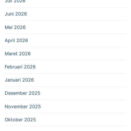
Juli 2026
Juni 2026
Mei 2026
April 2026
Maret 2026
Februari 2026
Januari 2026
Desember 2025
November 2025
Oktober 2025