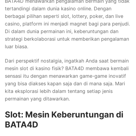
BATA4D menawarkan pengalaman bermain yang tidak
tertandingi dalam dunia kasino online. Dengan
berbagai pilihan seperti slot, lottery, poker, dan live
casino, platform ini menjadi magnet bagi para penjudi.
Di dalam dunia permainan ini, keberuntungan dan
strategi berkolaborasi untuk memberikan pengalaman
luar biasa.
Dari perspektif nostalgia, ingatkah Anda saat bermain
mesin slot di kasino fisik? BATA4D membawa kembali
sensasi itu dengan menawarkan game-game inovatif
yang bisa diakses kapan saja dan di mana saja. Mari
kita eksplorasi lebih dalam tentang setiap jenis
permainan yang ditawarkan.
Slot: Mesin Keberuntungan di
BATA4D