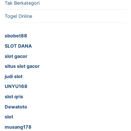
Tak Berkategori
Togel Online
sbobet88
SLOT DANA
slot gacor
situs slot gacor
judi slot
UNYU168
slot qris
Dewatoto
slot
musang178