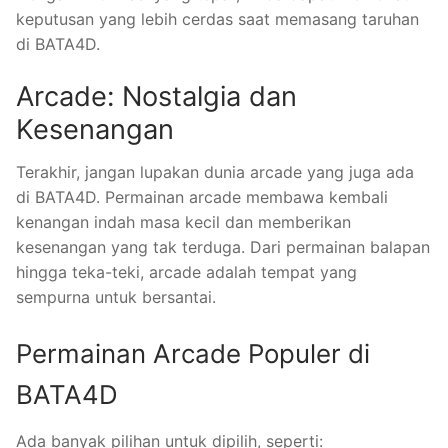
keputusan yang lebih cerdas saat memasang taruhan
di BATA4D.
Arcade: Nostalgia dan
Kesenangan
Terakhir, jangan lupakan dunia arcade yang juga ada
di BATA4D. Permainan arcade membawa kembali
kenangan indah masa kecil dan memberikan
kesenangan yang tak terduga. Dari permainan balapan
hingga teka-teki, arcade adalah tempat yang
sempurna untuk bersantai.
Permainan Arcade Populer di
BATA4D
Ada banyak pilihan untuk dipilih, seperti: