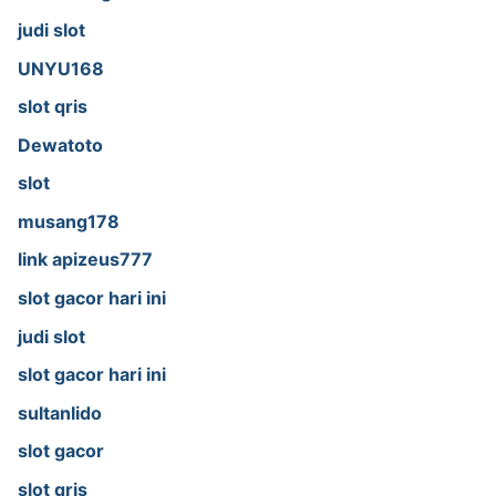
judi slot
UNYU168
slot qris
Dewatoto
slot
musang178
link apizeus777
slot gacor hari ini
judi slot
slot gacor hari ini
sultanlido
slot gacor
slot qris