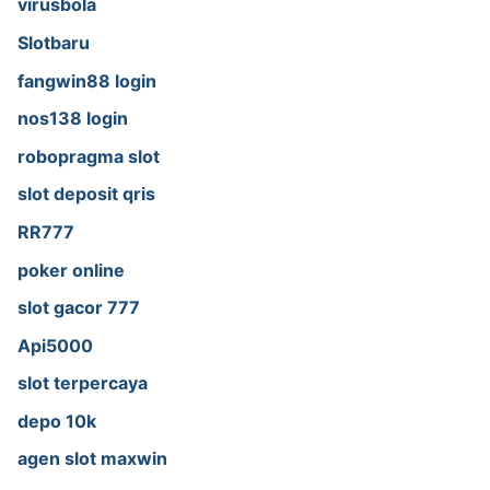
virusbola
Slotbaru
fangwin88 login
nos138 login
robopragma slot
slot deposit qris
RR777
poker online
slot gacor 777
Api5000
slot terpercaya
depo 10k
agen slot maxwin