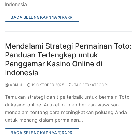
Indonesia.
BACA SELENGKAPNYA %RARR;
Mendalami Strategi Permainan Toto:
Panduan Terlengkap untuk
Penggemar Kasino Online di
Indonesia
ADMIN
19 OKTOBER 2025
TAK BERKATEGORI
Temukan strategi dan tips terbaik untuk bermain Toto
di kasino online. Artikel ini memberikan wawasan
mendalam tentang cara meningkatkan peluang Anda
untuk menang dalam permainan…
BACA SELENGKAPNYA %RARR;