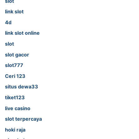
slot
link slot
4d
link slot online
slot
slot gacor
slot777
Ceri 123
situs dewa33
tiket123
live casino
slot terpercaya
hoki raja