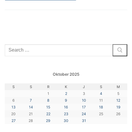
Cari:
Oktober 2025
S
S
R
K
J
S
M
1
2
3
4
5
6
7
8
9
10
11
12
13
14
15
16
17
18
19
20
21
22
23
24
25
26
27
28
29
30
31