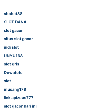
sbobet88
SLOT DANA
slot gacor
situs slot gacor
judi slot
UNYU168
slot qris
Dewatoto
slot
musang178
link apizeus777
slot gacor hari ini