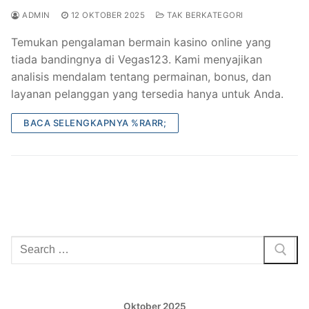
ADMIN
12 OKTOBER 2025
TAK BERKATEGORI
Temukan pengalaman bermain kasino online yang
tiada bandingnya di Vegas123. Kami menyajikan
analisis mendalam tentang permainan, bonus, dan
layanan pelanggan yang tersedia hanya untuk Anda.
BACA SELENGKAPNYA %RARR;
Cari:
Oktober 2025