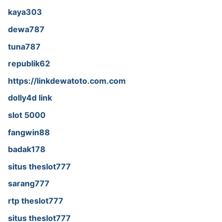
kaya303
dewa787
tuna787
republik62
https://linkdewatoto.com.com
dolly4d link
slot 5000
fangwin88
badak178
situs theslot777
sarang777
rtp theslot777
situs theslot777