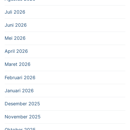
Juli 2026
Juni 2026
Mei 2026
April 2026
Maret 2026
Februari 2026
Januari 2026
Desember 2025
November 2025
Oktober 2025