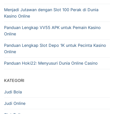
Menjadi Jutawan dengan Slot 100 Perak di Dunia
Kasino Online
Panduan Lengkap VV55 APK untuk Pemain Kasino
Online
Panduan Lengkap Slot Depo 1K untuk Pecinta Kasino
Online
Panduan Hoki22: Menyusuri Dunia Online Casino
KATEGORI
Judi Bola
Judi Online