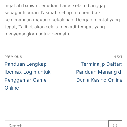
Ingatlah bahwa perjudian harus selalu dianggap
sebagai hiburan. Nikmati setiap momen, baik
kemenangan maupun kekalahan. Dengan mental yang
tepat, Talibet akan selalu menjadi tempat yang
menyenangkan untuk bermain.
Navigasi
PREVIOUS
NEXT
pos
Previous
Next
Panduan Lengkap
Terminaljp Daftar:
post:
post:
Ibcmax Login untuk
Panduan Menang di
Penggemar Game
Dunia Kasino Online
Online
Cari: