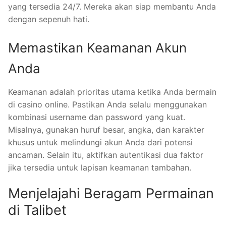
yang tersedia 24/7. Mereka akan siap membantu Anda
dengan sepenuh hati.
Memastikan Keamanan Akun
Anda
Keamanan adalah prioritas utama ketika Anda bermain
di casino online. Pastikan Anda selalu menggunakan
kombinasi username dan password yang kuat.
Misalnya, gunakan huruf besar, angka, dan karakter
khusus untuk melindungi akun Anda dari potensi
ancaman. Selain itu, aktifkan autentikasi dua faktor
jika tersedia untuk lapisan keamanan tambahan.
Menjelajahi Beragam Permainan
di Talibet