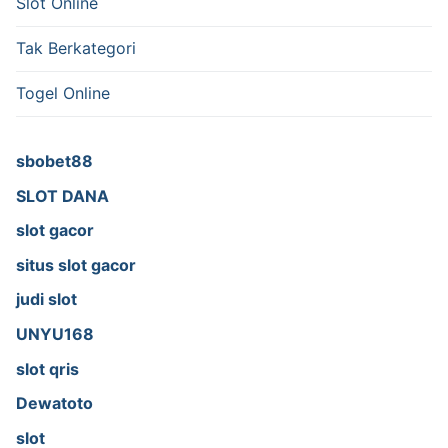
Slot Online
Tak Berkategori
Togel Online
sbobet88
SLOT DANA
slot gacor
situs slot gacor
judi slot
UNYU168
slot qris
Dewatoto
slot