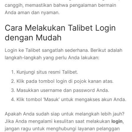
canggih, memastikan bahwa pengalaman bermain
Anda aman dan nyaman.
Cara Melakukan Talibet Login
dengan Mudah
Login ke Talibet sangatlah sederhana. Berikut adalah
langkah-langkah yang perlu Anda lakukan:
Kunjungi situs resmi Talibet.
Klik pada tombol login di pojok kanan atas.
Masukkan username dan password Anda.
Klik tombol ‘Masuk’ untuk mengakses akun Anda.
Apakah Anda sudah siap untuk melangkah lebih jauh?
Jika Anda mengalami kesulitan saat melakukan
login
,
jangan ragu untuk menghubungi layanan pelanggan