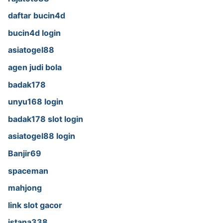
daftar bucin4d
bucin4d login
asiatogel88
agen judi bola
badak178
unyu168 login
badak178 slot login
asiatogel88 login
Banjir69
spaceman
mahjong
link slot gacor
istana338