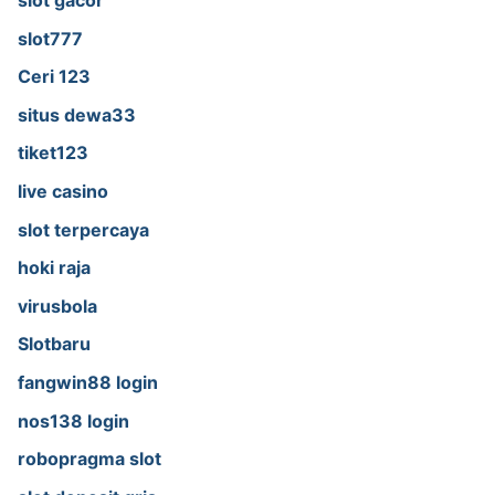
slot gacor
slot777
Ceri 123
situs dewa33
tiket123
live casino
slot terpercaya
hoki raja
virusbola
Slotbaru
fangwin88 login
nos138 login
robopragma slot