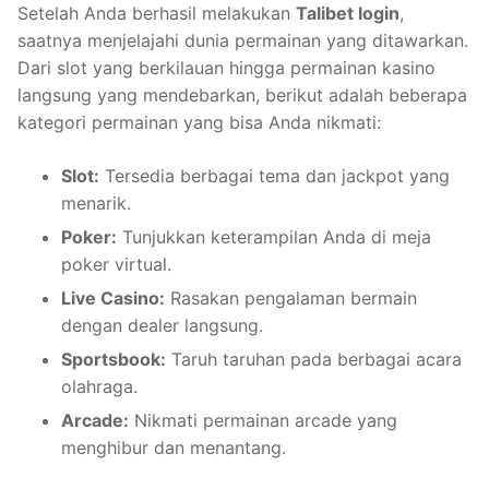
Setelah Anda berhasil melakukan
Talibet login
,
saatnya menjelajahi dunia permainan yang ditawarkan.
Dari slot yang berkilauan hingga permainan kasino
langsung yang mendebarkan, berikut adalah beberapa
kategori permainan yang bisa Anda nikmati:
Slot:
Tersedia berbagai tema dan jackpot yang
menarik.
Poker:
Tunjukkan keterampilan Anda di meja
poker virtual.
Live Casino:
Rasakan pengalaman bermain
dengan dealer langsung.
Sportsbook:
Taruh taruhan pada berbagai acara
olahraga.
Arcade:
Nikmati permainan arcade yang
menghibur dan menantang.