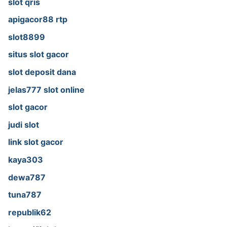
slot qris
apigacor88 rtp
slot8899
situs slot gacor
slot deposit dana
jelas777 slot online
slot gacor
judi slot
link slot gacor
kaya303
dewa787
tuna787
republik62