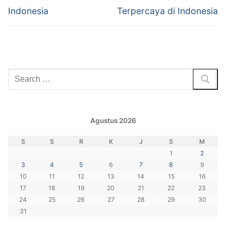
Indonesia
Terpercaya di Indonesia
Cari:
Agustus 2026
S
S
R
K
J
S
M
1
2
3
4
5
6
7
8
9
10
11
12
13
14
15
16
17
18
19
20
21
22
23
24
25
26
27
28
29
30
31