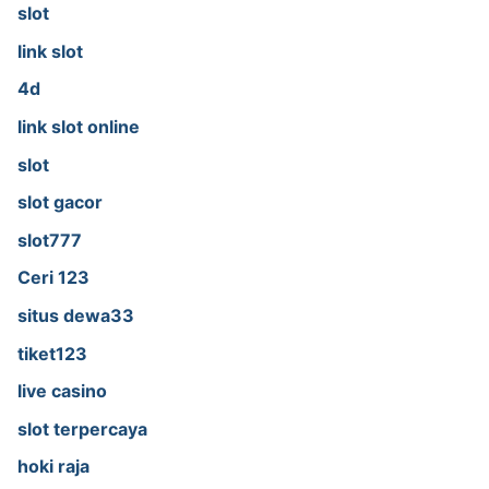
slot
link slot
4d
link slot online
slot
slot gacor
slot777
Ceri 123
situs dewa33
tiket123
live casino
slot terpercaya
hoki raja