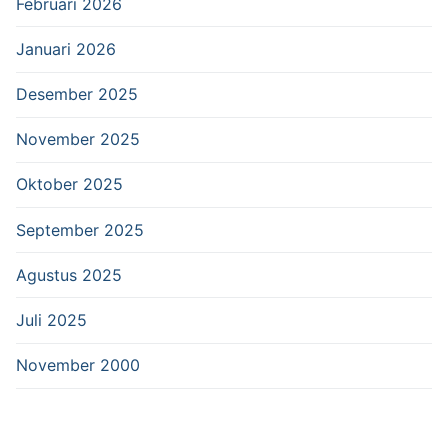
Februari 2026
Januari 2026
Desember 2025
November 2025
Oktober 2025
September 2025
Agustus 2025
Juli 2025
November 2000