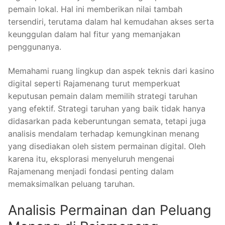
pemain lokal. Hal ini memberikan nilai tambah
tersendiri, terutama dalam hal kemudahan akses serta
keunggulan dalam hal fitur yang memanjakan
penggunanya.
Memahami ruang lingkup dan aspek teknis dari kasino
digital seperti Rajamenang turut memperkuat
keputusan pemain dalam memilih strategi taruhan
yang efektif. Strategi taruhan yang baik tidak hanya
didasarkan pada keberuntungan semata, tetapi juga
analisis mendalam terhadap kemungkinan menang
yang disediakan oleh sistem permainan digital. Oleh
karena itu, eksplorasi menyeluruh mengenai
Rajamenang menjadi fondasi penting dalam
memaksimalkan peluang taruhan.
Analisis Permainan dan Peluang