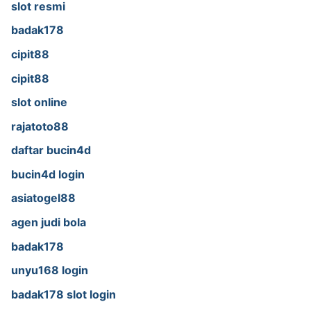
slot resmi
badak178
cipit88
cipit88
slot online
rajatoto88
daftar bucin4d
bucin4d login
asiatogel88
agen judi bola
badak178
unyu168 login
badak178 slot login