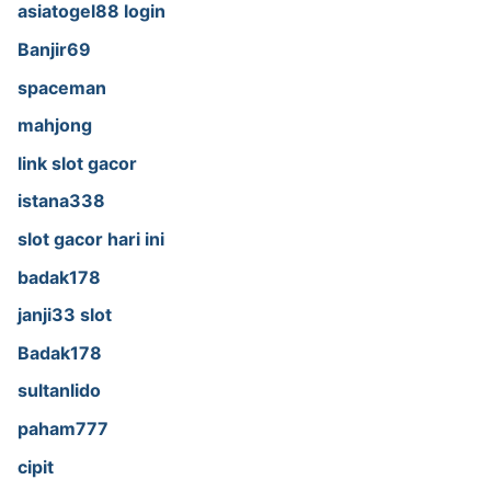
asiatogel88 login
Banjir69
spaceman
mahjong
link slot gacor
istana338
slot gacor hari ini
badak178
janji33 slot
Badak178
sultanlido
paham777
cipit