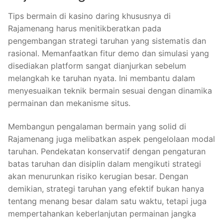
Tips bermain di kasino daring khususnya di
Rajamenang harus menitikberatkan pada
pengembangan strategi taruhan yang sistematis dan
rasional. Memanfaatkan fitur demo dan simulasi yang
disediakan platform sangat dianjurkan sebelum
melangkah ke taruhan nyata. Ini membantu dalam
menyesuaikan teknik bermain sesuai dengan dinamika
permainan dan mekanisme situs.
Membangun pengalaman bermain yang solid di
Rajamenang juga melibatkan aspek pengelolaan modal
taruhan. Pendekatan konservatif dengan pengaturan
batas taruhan dan disiplin dalam mengikuti strategi
akan menurunkan risiko kerugian besar. Dengan
demikian, strategi taruhan yang efektif bukan hanya
tentang menang besar dalam satu waktu, tetapi juga
mempertahankan keberlanjutan permainan jangka