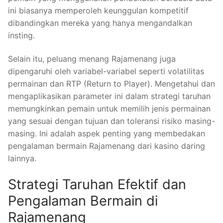
ini biasanya memperoleh keunggulan kompetitif
dibandingkan mereka yang hanya mengandalkan
insting.
Selain itu, peluang menang Rajamenang juga
dipengaruhi oleh variabel-variabel seperti volatilitas
permainan dan RTP (Return to Player). Mengetahui dan
mengaplikasikan parameter ini dalam strategi taruhan
memungkinkan pemain untuk memilih jenis permainan
yang sesuai dengan tujuan dan toleransi risiko masing-
masing. Ini adalah aspek penting yang membedakan
pengalaman bermain Rajamenang dari kasino daring
lainnya.
Strategi Taruhan Efektif dan
Pengalaman Bermain di
Rajamenang