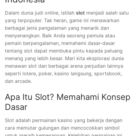
Dalam dunia judi online, istilah
slot
menjadi salah satu
yang terpopuler. Tak heran, game ini menawarkan
berbagai jenis pengalaman yang menarik dan
menyenangkan. Baik Anda seorang pemula atau
pemain berpengalaman, memahami dasar-dasar
tentang slot dapat membuka pintu kepada peluang
menang yang lebih besar. Mari kita eksplorasi dunia
menawan slot dan berbagai arena perjudian lainnya
seperti lotere, poker, kasino langsung, sportsbook,
dan arcade.
Apa Itu Slot? Memahami Konsep
Dasar
Slot adalah permainan kasino yang bekerja dengan
cara memutar gulungan dan mencocokkan simbol
untuk meraih kemenangan. Kelebihan permainan ini