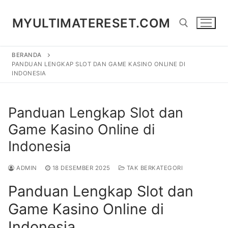
Lompat
ke
MYULTIMATERESET.COM
konten
BERANDA
Cari:
PANDUAN LENGKAP SLOT DAN GAME KASINO ONLINE DI
INDONESIA
Panduan Lengkap Slot dan
Game Kasino Online di
Indonesia
ADMIN
18 DESEMBER 2025
TAK BERKATEGORI
Panduan Lengkap Slot dan
Game Kasino Online di
Indonesia