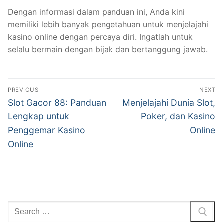
Dengan informasi dalam panduan ini, Anda kini
memiliki lebih banyak pengetahuan untuk menjelajahi
kasino online dengan percaya diri. Ingatlah untuk
selalu bermain dengan bijak dan bertanggung jawab.
Navigasi
PREVIOUS
NEXT
pos
Previous
Next
Slot Gacor 88: Panduan
Menjelajahi Dunia Slot,
post:
post:
Lengkap untuk
Poker, dan Kasino
Penggemar Kasino
Online
Online
Cari: