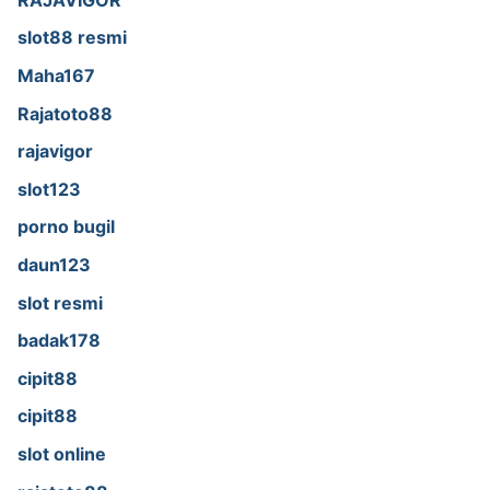
slot88 resmi
Maha167
Rajatoto88
rajavigor
slot123
porno bugil
daun123
slot resmi
badak178
cipit88
cipit88
slot online