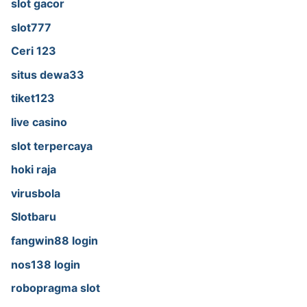
slot gacor
slot777
Ceri 123
situs dewa33
tiket123
live casino
slot terpercaya
hoki raja
virusbola
Slotbaru
fangwin88 login
nos138 login
robopragma slot