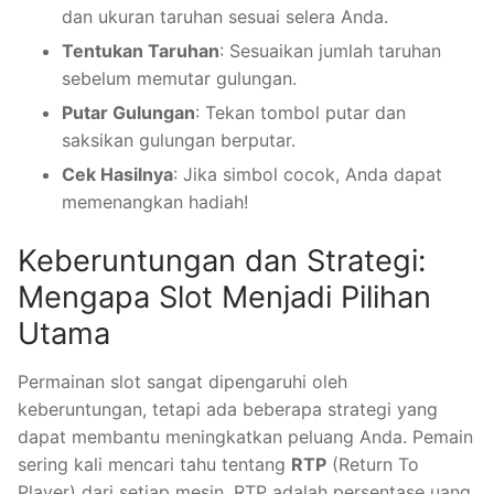
dan ukuran taruhan sesuai selera Anda.
Tentukan Taruhan
: Sesuaikan jumlah taruhan
sebelum memutar gulungan.
Putar Gulungan
: Tekan tombol putar dan
saksikan gulungan berputar.
Cek Hasilnya
: Jika simbol cocok, Anda dapat
memenangkan hadiah!
Keberuntungan dan Strategi:
Mengapa Slot Menjadi Pilihan
Utama
Permainan slot sangat dipengaruhi oleh
keberuntungan, tetapi ada beberapa strategi yang
dapat membantu meningkatkan peluang Anda. Pemain
sering kali mencari tahu tentang
RTP
(Return To
Player) dari setiap mesin. RTP adalah persentase uang