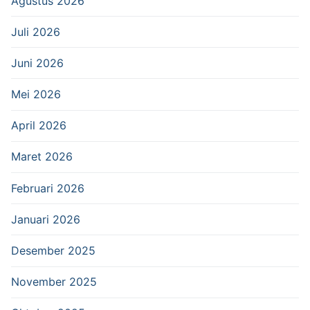
Agustus 2026
Juli 2026
Juni 2026
Mei 2026
April 2026
Maret 2026
Februari 2026
Januari 2026
Desember 2025
November 2025