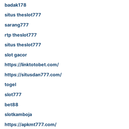
badak178
situs theslot777
sarang777
rtp theslot777
situs theslot777
slot gacor
https://linktotobet.com/
https://situsdan777.com/
togel
slot777
bet88
slotkamboja
https://apkmt777.com/