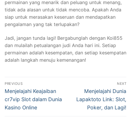
permainan yang menarik dan peluang untuk menang,
tidak ada alasan untuk tidak mencoba. Apakah Anda
siap untuk merasakan keseruan dan mendapatkan
pengalaman yang tak terlupakan?
Jadi, jangan tunda lagi! Bergabunglah dengan Koi855
dan mulailah petualangan judi Anda hari ini. Setiap
permainan adalah kesempatan, dan setiap kesempatan
adalah langkah menuju kemenangan!
Navigasi
PREVIOUS
NEXT
pos
Previous
Next
Menjelajahi Keajaiban
Menjelajahi Dunia
post:
post:
cr7vip Slot dalam Dunia
Lapaktoto Link: Slot,
Kasino Online
Poker, dan Lagi!