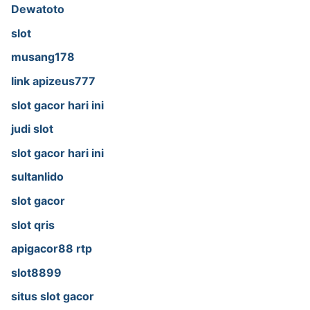
Dewatoto
slot
musang178
link apizeus777
slot gacor hari ini
judi slot
slot gacor hari ini
sultanlido
slot gacor
slot qris
apigacor88 rtp
slot8899
situs slot gacor