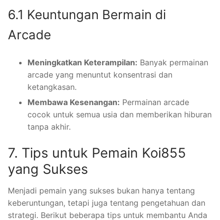
6.1 Keuntungan Bermain di
Arcade
Meningkatkan Keterampilan:
Banyak permainan
arcade yang menuntut konsentrasi dan
ketangkasan.
Membawa Kesenangan:
Permainan arcade
cocok untuk semua usia dan memberikan hiburan
tanpa akhir.
7. Tips untuk Pemain Koi855
yang Sukses
Menjadi pemain yang sukses bukan hanya tentang
keberuntungan, tetapi juga tentang pengetahuan dan
strategi. Berikut beberapa tips untuk membantu Anda