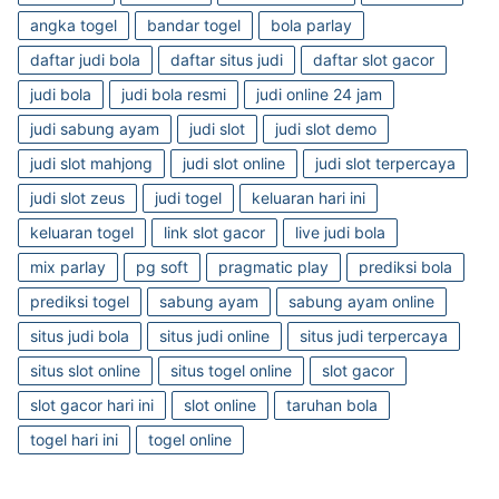
angka togel
bandar togel
bola parlay
daftar judi bola
daftar situs judi
daftar slot gacor
judi bola
judi bola resmi
judi online 24 jam
judi sabung ayam
judi slot
judi slot demo
judi slot mahjong
judi slot online
judi slot terpercaya
judi slot zeus
judi togel
keluaran hari ini
keluaran togel
link slot gacor
live judi bola
mix parlay
pg soft
pragmatic play
prediksi bola
prediksi togel
sabung ayam
sabung ayam online
situs judi bola
situs judi online
situs judi terpercaya
situs slot online
situs togel online
slot gacor
slot gacor hari ini
slot online
taruhan bola
togel hari ini
togel online