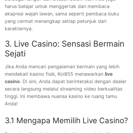
harus belajar untuk menggertak dan membaca
ekspresi wajah lawan, sama seperti pembaca buku
yang cermat menangkap setiap petunjuk dari
karakternya.
3. Live Casino: Sensasi Bermain
Sejati
Jika Anda mencari pengalaman bermain yang lebih
mendekati kasino fisik, Koi855 menawarkan
live
casino
. Di sini, Anda dapat berinteraksi dengan dealer
secara langsung melalui streaming video berkualitas
tinggi. Ini membawa nuansa kasino ke ruang tamu
Anda!
3.1 Mengapa Memilih Live Casino?