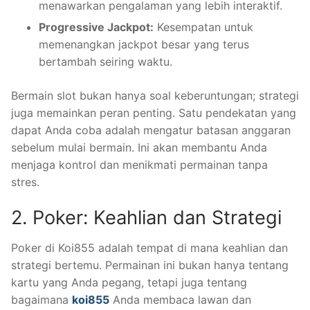
menawarkan pengalaman yang lebih interaktif.
Progressive Jackpot:
Kesempatan untuk
memenangkan jackpot besar yang terus
bertambah seiring waktu.
Bermain slot bukan hanya soal keberuntungan; strategi
juga memainkan peran penting. Satu pendekatan yang
dapat Anda coba adalah mengatur batasan anggaran
sebelum mulai bermain. Ini akan membantu Anda
menjaga kontrol dan menikmati permainan tanpa
stres.
2. Poker: Keahlian dan Strategi
Poker di Koi855 adalah tempat di mana keahlian dan
strategi bertemu. Permainan ini bukan hanya tentang
kartu yang Anda pegang, tetapi juga tentang
bagaimana
koi855
Anda membaca lawan dan