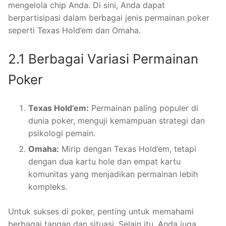
mengelola chip Anda. Di sini, Anda dapat
berpartisipasi dalam berbagai jenis permainan poker
seperti Texas Hold’em dan Omaha.
2.1 Berbagai Variasi Permainan
Poker
Texas Hold’em:
Permainan paling populer di
dunia poker, menguji kemampuan strategi dan
psikologi pemain.
Omaha:
Mirip dengan Texas Hold’em, tetapi
dengan dua kartu hole dan empat kartu
komunitas yang menjadikan permainan lebih
kompleks.
Untuk sukses di poker, penting untuk memahami
berbagai tangan dan situasi. Selain itu, Anda juga