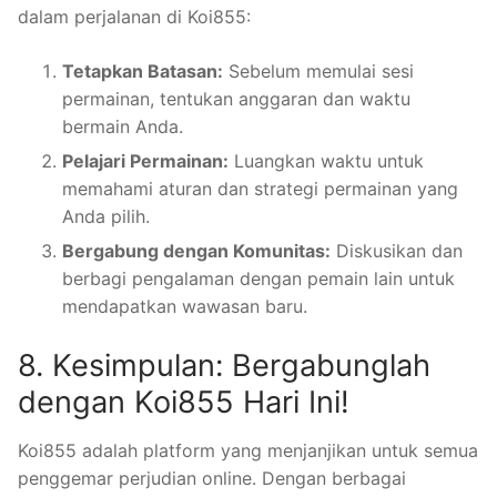
dalam perjalanan di Koi855:
Tetapkan Batasan:
Sebelum memulai sesi
permainan, tentukan anggaran dan waktu
bermain Anda.
Pelajari Permainan:
Luangkan waktu untuk
memahami aturan dan strategi permainan yang
Anda pilih.
Bergabung dengan Komunitas:
Diskusikan dan
berbagi pengalaman dengan pemain lain untuk
mendapatkan wawasan baru.
8. Kesimpulan: Bergabunglah
dengan Koi855 Hari Ini!
Koi855 adalah platform yang menjanjikan untuk semua
penggemar perjudian online. Dengan berbagai