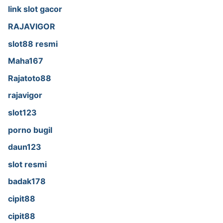
link slot gacor
RAJAVIGOR
slot88 resmi
Maha167
Rajatoto88
rajavigor
slot123
porno bugil
daun123
slot resmi
badak178
cipit88
cipit88