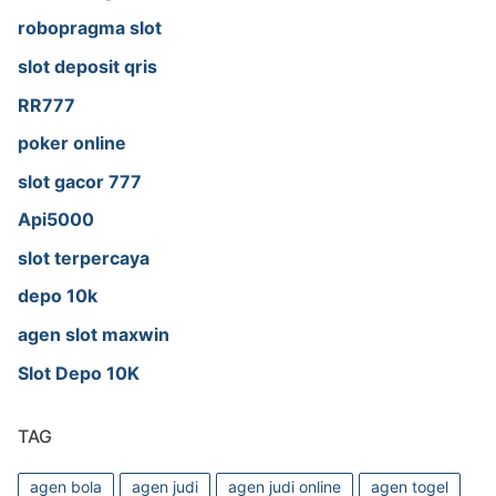
robopragma slot
slot deposit qris
RR777
poker online
slot gacor 777
Api5000
slot terpercaya
depo 10k
agen slot maxwin
Slot Depo 10K
TAG
agen bola
agen judi
agen judi online
agen togel