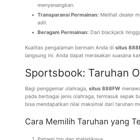
menyenangkan.
Transparansi Permainan:
Melihat dealer 
adil.
Beragam Permainan:
Dari blackjack hingg
Kualitas pengalaman bermain Anda di
situs 88
langsung ini. Anda dapat merasakan suasana kas
Sportsbook: Taruhan 
Bagi penggemar olahraga,
situs 888FW
menawar
pada berbagai jenis olahraga, termasuk sepak bo
bisa mendapatkan nilai maksimal dari taruhan m
Cara Memilih Taruhan yang T
Pahami tim dan statistiknya.