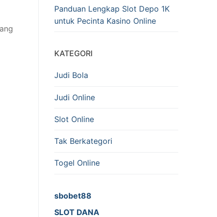
Panduan Lengkap Slot Depo 1K
untuk Pecinta Kasino Online
sang
KATEGORI
Judi Bola
Judi Online
Slot Online
Tak Berkategori
Togel Online
sbobet88
SLOT DANA