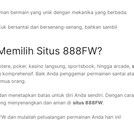
man bermain yang unik dengan mekanika yang berbeda.
uk bersantai dan bersenang-senang, bahkan sambil
Memilih Situs 888FW?
otere, poker, kasino langsung, sportsbook, hingga arcade,
komprehensif. Baik Anda penggemar permainan santai at
semua orang.
dan menetapkan batas untuk diri Anda sendiri. Dengan cara 
ang menyenangkan dan aman di
situs 888FW
.
FW dan mulailah petualangan permainan Anda hari ini!