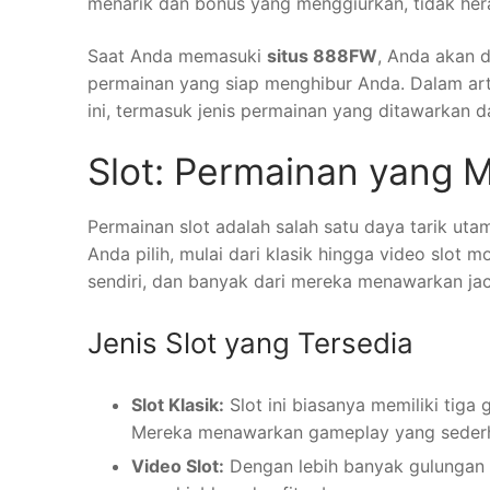
menarik dan bonus yang menggiurkan, tidak heran 
Saat Anda memasuki
situs 888FW
, Anda akan 
permainan yang siap menghibur Anda. Dalam artik
ini, termasuk jenis permainan yang ditawarkan
Slot: Permainan yang
Permainan slot adalah salah satu daya tarik uta
Anda pilih, mulai dari klasik hingga video slot m
sendiri, dan banyak dari mereka menawarkan ja
Jenis Slot yang Tersedia
Slot Klasik:
Slot ini biasanya memiliki tiga
Mereka menawarkan gameplay yang sederh
Video Slot:
Dengan lebih banyak gulungan d