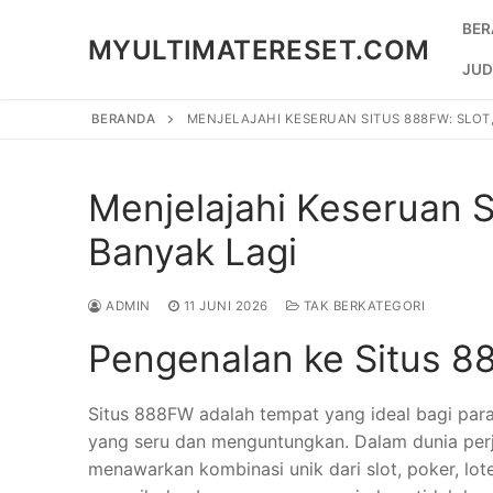
Lompat
BER
ke
MYULTIMATERESET.COM
konten
JUD
BERANDA
MENJELAJAHI KESERUAN SITUS 888FW: SLOT
Menjelajahi Keseruan S
Banyak Lagi
ADMIN
11 JUNI 2026
TAK BERKATEGORI
Pengenalan ke Situs 
Situs 888FW adalah tempat yang ideal bagi pa
yang seru dan menguntungkan. Dalam dunia perju
menawarkan kombinasi unik dari slot, poker, lote