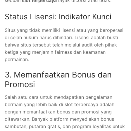
sebuah
slot terpercaya
layak dicoba atau tidak.
Status Lisensi: Indikator Kunci
Situs yang tidak memiliki lisensi atau yang beroperasi
di celah hukum harus dihindari. Lisensi adalah bukti
bahwa situs tersebut telah melalui audit oleh pihak
ketiga yang menjamin fairness dan keamanan
permainan.
3. Memanfaatkan Bonus dan
Promosi
Salah satu cara untuk mendapatkan pengalaman
bermain yang lebih baik di slot terpercaya adalah
dengan memanfaatkan bonus dan promosi yang
ditawarkan. Banyak platform menyediakan bonus
sambutan, putaran gratis, dan program loyalitas untuk