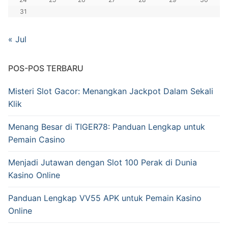
31
« Jul
POS-POS TERBARU
Misteri Slot Gacor: Menangkan Jackpot Dalam Sekali
Klik
Menang Besar di TIGER78: Panduan Lengkap untuk
Pemain Casino
Menjadi Jutawan dengan Slot 100 Perak di Dunia
Kasino Online
Panduan Lengkap VV55 APK untuk Pemain Kasino
Online