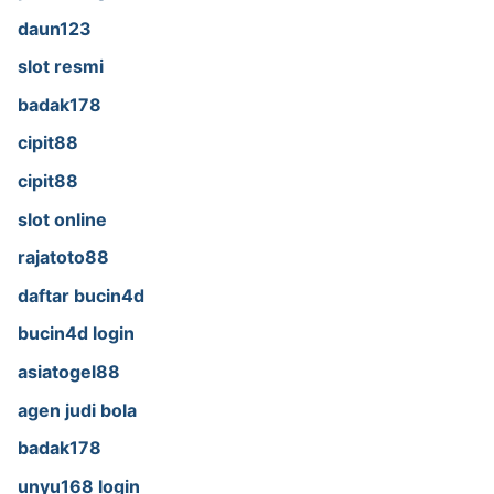
daun123
slot resmi
badak178
cipit88
cipit88
slot online
rajatoto88
daftar bucin4d
bucin4d login
asiatogel88
agen judi bola
badak178
unyu168 login