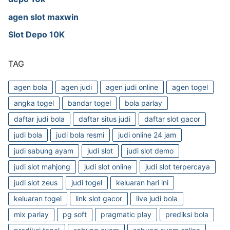
agen slot maxwin
Slot Depo 10K
TAG
agen bola
agen judi
agen judi online
agen togel
angka togel
bandar togel
bola parlay
daftar judi bola
daftar situs judi
daftar slot gacor
judi bola
judi bola resmi
judi online 24 jam
judi sabung ayam
judi slot
judi slot demo
judi slot mahjong
judi slot online
judi slot terpercaya
judi slot zeus
judi togel
keluaran hari ini
keluaran togel
link slot gacor
live judi bola
mix parlay
pg soft
pragmatic play
prediksi bola