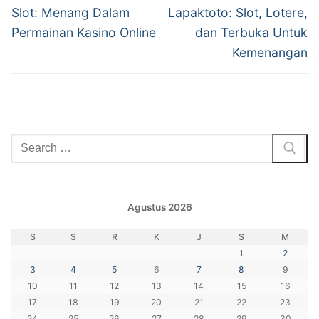
post:
post:
Slot: Menang Dalam
Lapaktoto: Slot, Lotere,
Permainan Kasino Online
dan Terbuka Untuk
Kemenangan
Cari:
Agustus 2026
S
S
R
K
J
S
M
1
2
3
4
5
6
7
8
9
10
11
12
13
14
15
16
17
18
19
20
21
22
23
24
25
26
27
28
29
30