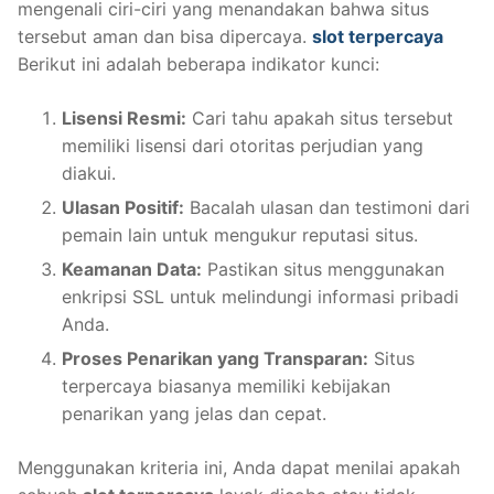
mengenali ciri-ciri yang menandakan bahwa situs
tersebut aman dan bisa dipercaya.
slot terpercaya
Berikut ini adalah beberapa indikator kunci:
Lisensi Resmi:
Cari tahu apakah situs tersebut
memiliki lisensi dari otoritas perjudian yang
diakui.
Ulasan Positif:
Bacalah ulasan dan testimoni dari
pemain lain untuk mengukur reputasi situs.
Keamanan Data:
Pastikan situs menggunakan
enkripsi SSL untuk melindungi informasi pribadi
Anda.
Proses Penarikan yang Transparan:
Situs
terpercaya biasanya memiliki kebijakan
penarikan yang jelas dan cepat.
Menggunakan kriteria ini, Anda dapat menilai apakah