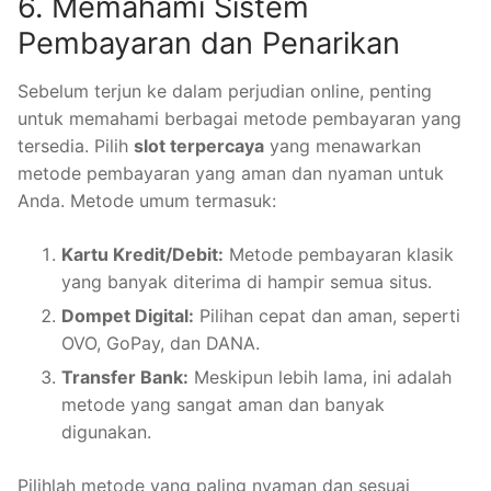
6. Memahami Sistem
Pembayaran dan Penarikan
Sebelum terjun ke dalam perjudian online, penting
untuk memahami berbagai metode pembayaran yang
tersedia. Pilih
slot terpercaya
yang menawarkan
metode pembayaran yang aman dan nyaman untuk
Anda. Metode umum termasuk:
Kartu Kredit/Debit:
Metode pembayaran klasik
yang banyak diterima di hampir semua situs.
Dompet Digital:
Pilihan cepat dan aman, seperti
OVO, GoPay, dan DANA.
Transfer Bank:
Meskipun lebih lama, ini adalah
metode yang sangat aman dan banyak
digunakan.
Pilihlah metode yang paling nyaman dan sesuai