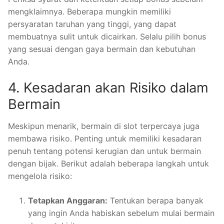
mengklaimnya. Beberapa mungkin memiliki
persyaratan taruhan yang tinggi, yang dapat
membuatnya sulit untuk dicairkan. Selalu pilih bonus
yang sesuai dengan gaya bermain dan kebutuhan
Anda.
4. Kesadaran akan Risiko dalam
Bermain
Meskipun menarik, bermain di slot terpercaya juga
membawa risiko. Penting untuk memiliki kesadaran
penuh tentang potensi kerugian dan untuk bermain
dengan bijak. Berikut adalah beberapa langkah untuk
mengelola risiko:
Tetapkan Anggaran:
Tentukan berapa banyak
yang ingin Anda habiskan sebelum mulai bermain