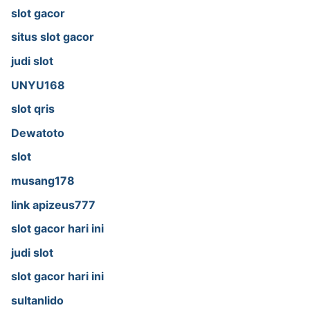
slot gacor
situs slot gacor
judi slot
UNYU168
slot qris
Dewatoto
slot
musang178
link apizeus777
slot gacor hari ini
judi slot
slot gacor hari ini
sultanlido