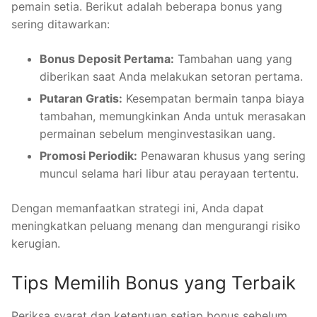
pemain setia. Berikut adalah beberapa bonus yang
sering ditawarkan:
Bonus Deposit Pertama:
Tambahan uang yang
diberikan saat Anda melakukan setoran pertama.
Putaran Gratis:
Kesempatan bermain tanpa biaya
tambahan, memungkinkan Anda untuk merasakan
permainan sebelum menginvestasikan uang.
Promosi Periodik:
Penawaran khusus yang sering
muncul selama hari libur atau perayaan tertentu.
Dengan memanfaatkan strategi ini, Anda dapat
meningkatkan peluang menang dan mengurangi risiko
kerugian.
Tips Memilih Bonus yang Terbaik
Periksa syarat dan ketentuan setiap bonus sebelum