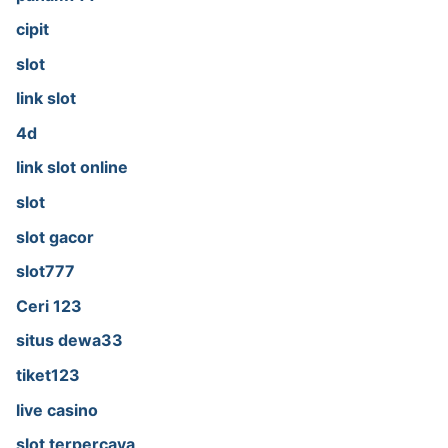
cipit
slot
link slot
4d
link slot online
slot
slot gacor
slot777
Ceri 123
situs dewa33
tiket123
live casino
slot terpercaya