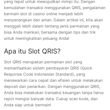
yang tepat untuk mewujudkan mimpi itu. Dengan
kemudahan transaksi menggunakan QRIS, pengalaman
bermain slot di casino online menjadi lebih
menyenangkan dan aman. Dalam artikel ini, kita akan
menggali lebih dalam tentang jenis permainan yang
bisa Anda mainkan, bersama dengan tips dan trik
untuk meningkatkan peluang Anda!
Apa itu Slot QRIS?
Slot QRIS merupakan permainan slot yang
memanfaatkan sistem pembayaran QRIS (Quick
Response Code Indonesian Standard), yang
menawarkan cara cepat dan efisien untuk melakukan
deposit dan penarikan. Dengan menggunakan QRIS,
Anda bisa melakukan transaksi keuangan tanpa harus
repot mengisi banyak data. Cukup scan kode, dan
Anda siap untuk bermain!