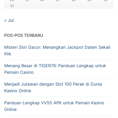
31
« Jul
POS-POS TERBARU
Misteri Slot Gacor: Menangkan Jackpot Dalam Sekali
Klik
Menang Besar di TIGER78: Panduan Lengkap untuk
Pemain Casino
Menjadi Jutawan dengan Slot 100 Perak di Dunia
Kasino Online
Panduan Lengkap VV55 APK untuk Pemain Kasino
Online