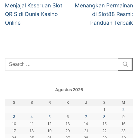
pos
Previous
Next
Menjajal Keseruan Slot
Menangkan Permainan
post:
post:
QRIS di Dunia Kasino
di Slot88 Resmi:
Online
Panduan Terbaik
Cari:
Agustus 2026
S
S
R
K
J
S
M
1
2
3
4
5
6
7
8
9
10
11
12
13
14
15
16
17
18
19
20
21
22
23
24
25
26
27
28
29
30