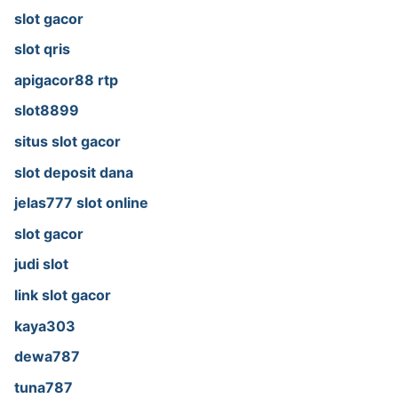
slot gacor
slot qris
apigacor88 rtp
slot8899
situs slot gacor
slot deposit dana
jelas777 slot online
slot gacor
judi slot
link slot gacor
kaya303
dewa787
tuna787