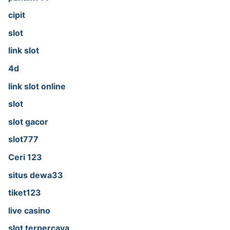
cipit
slot
link slot
4d
link slot online
slot
slot gacor
slot777
Ceri 123
situs dewa33
tiket123
live casino
slot terpercaya