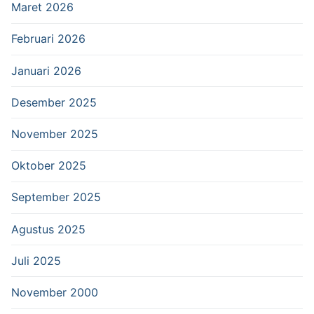
Maret 2026
Februari 2026
Januari 2026
Desember 2025
November 2025
Oktober 2025
September 2025
Agustus 2025
Juli 2025
November 2000