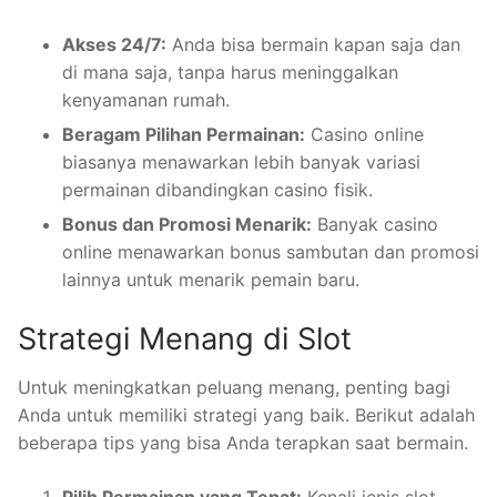
Akses 24/7:
Anda bisa bermain kapan saja dan
di mana saja, tanpa harus meninggalkan
kenyamanan rumah.
Beragam Pilihan Permainan:
Casino online
biasanya menawarkan lebih banyak variasi
permainan dibandingkan casino fisik.
Bonus dan Promosi Menarik:
Banyak casino
online menawarkan bonus sambutan dan promosi
lainnya untuk menarik pemain baru.
Strategi Menang di Slot
Untuk meningkatkan peluang menang, penting bagi
Anda untuk memiliki strategi yang baik. Berikut adalah
beberapa tips yang bisa Anda terapkan saat bermain.