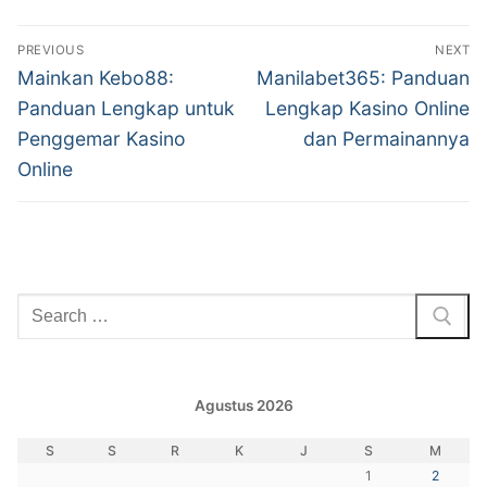
Navigasi
PREVIOUS
NEXT
pos
Previous
Next
Mainkan Kebo88:
Manilabet365: Panduan
post:
post:
Panduan Lengkap untuk
Lengkap Kasino Online
Penggemar Kasino
dan Permainannya
Online
Cari:
Agustus 2026
S
S
R
K
J
S
M
1
2