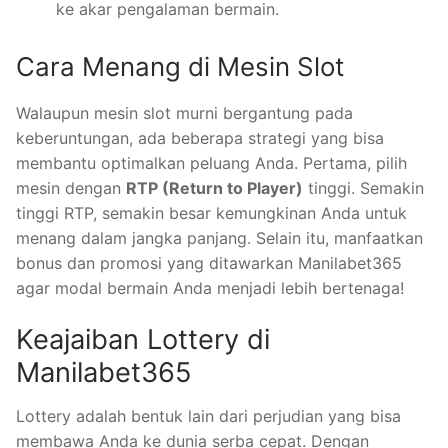
ke akar pengalaman bermain.
Cara Menang di Mesin Slot
Walaupun mesin slot murni bergantung pada
keberuntungan, ada beberapa strategi yang bisa
membantu optimalkan peluang Anda. Pertama, pilih
mesin dengan
RTP (Return to Player)
tinggi. Semakin
tinggi RTP, semakin besar kemungkinan Anda untuk
menang dalam jangka panjang. Selain itu, manfaatkan
bonus dan promosi yang ditawarkan Manilabet365
agar modal bermain Anda menjadi lebih bertenaga!
Keajaiban Lottery di
Manilabet365
Lottery adalah bentuk lain dari perjudian yang bisa
membawa Anda ke dunia serba cepat. Dengan