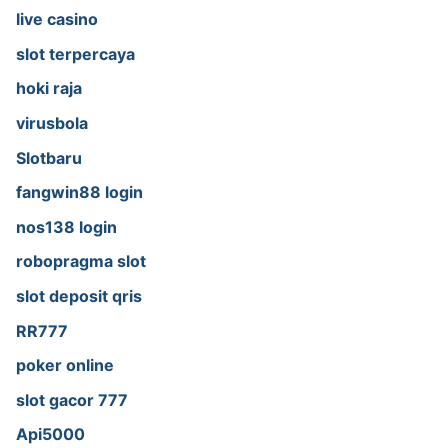
live casino
slot terpercaya
hoki raja
virusbola
Slotbaru
fangwin88 login
nos138 login
robopragma slot
slot deposit qris
RR777
poker online
slot gacor 777
Api5000