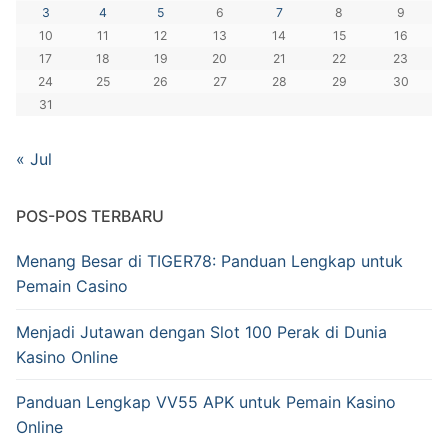
3
4
5
6
7
8
9
10
11
12
13
14
15
16
17
18
19
20
21
22
23
24
25
26
27
28
29
30
31
« Jul
POS-POS TERBARU
Menang Besar di TIGER78: Panduan Lengkap untuk
Pemain Casino
Menjadi Jutawan dengan Slot 100 Perak di Dunia
Kasino Online
Panduan Lengkap VV55 APK untuk Pemain Kasino
Online