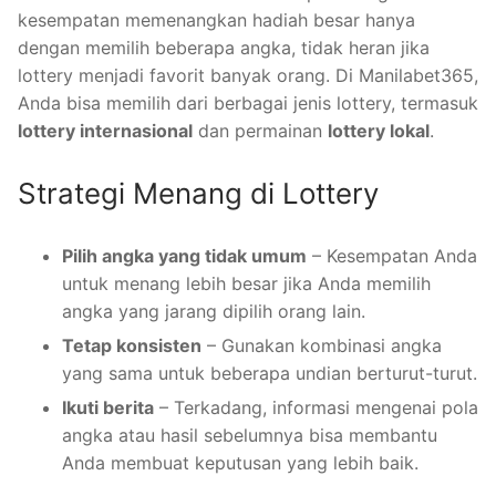
kesempatan memenangkan hadiah besar hanya
dengan memilih beberapa angka, tidak heran jika
lottery menjadi favorit banyak orang. Di Manilabet365,
Anda bisa memilih dari berbagai jenis lottery, termasuk
lottery internasional
dan permainan
lottery lokal
.
Strategi Menang di Lottery
Pilih angka yang tidak umum
– Kesempatan Anda
untuk menang lebih besar jika Anda memilih
angka yang jarang dipilih orang lain.
Tetap konsisten
– Gunakan kombinasi angka
yang sama untuk beberapa undian berturut-turut.
Ikuti berita
– Terkadang, informasi mengenai pola
angka atau hasil sebelumnya bisa membantu
Anda membuat keputusan yang lebih baik.