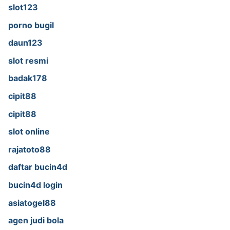
slot123
porno bugil
daun123
slot resmi
badak178
cipit88
cipit88
slot online
rajatoto88
daftar bucin4d
bucin4d login
asiatogel88
agen judi bola