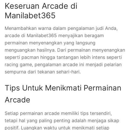
Keseruan Arcade di
Manilabet365
Menambahkan warna dalam pengalaman judi Anda,
arcade di Manilabet365 menyajikan beragam
permainan menyenangkan yang langsung
menguangkan hasilnya. Dari permainan menyenangkan
seperti pacman hingga tantangan lebih intens seperti
racing game, pengalaman arcade ini menjadi pelarian
sempurna dari tekanan sehari-hari.
Tips Untuk Menikmati Permainan
Arcade
Setiap permainan arcade memiliki tips tersendiri,
tetapi hal yang paling penting adalah menjaga sikap
positif. Luangkan waktu untuk menikmati setiap